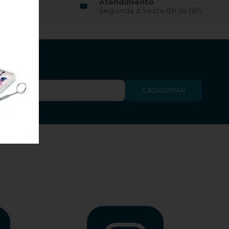
Atendimento
o Cartão
Segunda à Sexta 8h às 18h
esconto
CADASTRAR
ções.