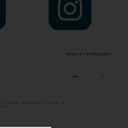
Selos e Certificados
 Corrêa - 88811-560 - Criciúma - SC
2026