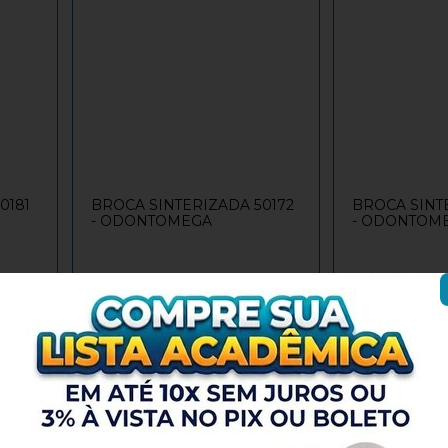
0181
BROCA SINTERIZADA 50172
BROCA SINT
- ODONTOMEGA
- ODONTOM
2x
R$ 102,54
/
R$ 205,07
R$ 199,67
+
+
 AO
ADICIONAR AO
O
CARRINHO
-
-