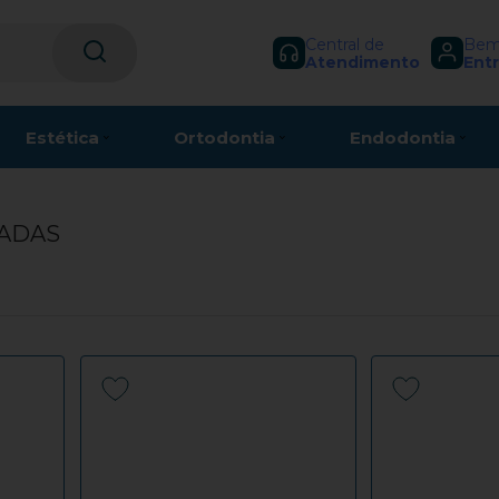
Central de
Bem-
Atendimento
Entr
Estética
Ortodontia
Endodontia
ZADAS