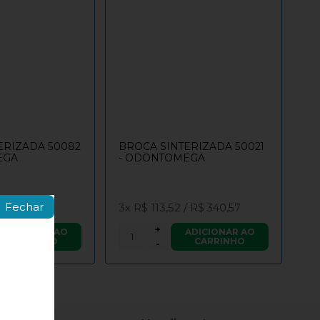
ERIZADA 50082
BROCA SINTERIZADA 50021
EGA
- ODONTOMEGA
Fechar
3x
R$ 113,52
/
R$ 340,57
+
ADICIONAR AO
ADICIONAR AO
CARRINHO
CARRINHO
-