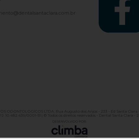
mento@dentalsantaclara.com.br
ONTOLOGICOS LTDA, Rua Augusto dos Anjos - 233 - Ed Santa Clara - Pio
J: 10.482.439/0001-51 | © Todos os direitos reservados - Dental Santa Clara - 