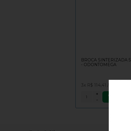
BROCA SINTERIZADA 5
- ODONTOMEGA
3x
R$ 114,41
/
R$ 343,22
+
ADICIONAR
CARRINH
-