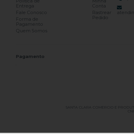
Política de
Minha
Entrega
Conta
Fale Conosco
Rastrear
atendi
Pedido
Forma de
Pagamento
Quem Somos
Pagamento
SANTA CLARA COMERCIO E PRODUTOS OD
CNP