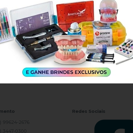
 de Desconto
Parcelamento
Vista no Pix ou Boleto
Até 10X sem juros n
Bem Vindo!
por dentro das novidades e promoções! Receba cupons de d
 uso
e
Politica de Privacidade
e aceito receber e-mails com novidades e promo
imento
Redes Sociais
) 99624-2676
) 3447-0300