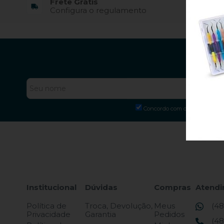
Frete Grátis
3%
Configura o regulamento
À 
Fique 
Concordo com os
Termos de
Institucional
Dúvidas
Compras
Atend
Política de
Troca, Devolução,
Meus
(48
Privacidade
Garantia
Pedidos
(48