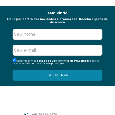
Bem Vindo!
Fique por dentro das novidades e promoções! Receba cupons de
desconto
Concordo com os
Termos de uso
e
Politica de Privacidade
e aceito
receber e-mails com novidades e promoções.
CADASTRAR
(48) 99624-2676