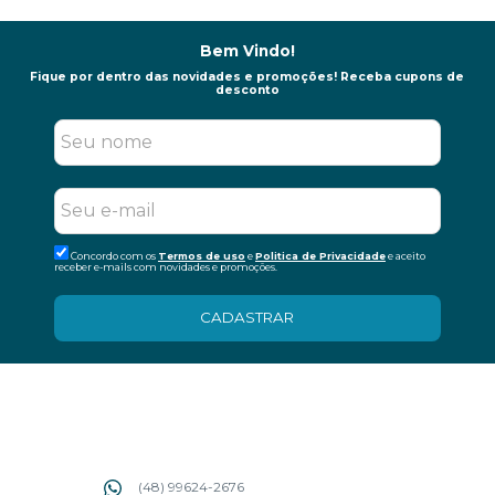
Bem Vindo!
Fique por dentro das novidades e promoções! Receba cupons de
desconto
Concordo com os
Termos de uso
e
Politica de Privacidade
e aceito
receber e-mails com novidades e promoções.
CADASTRAR
(48) 99624-2676