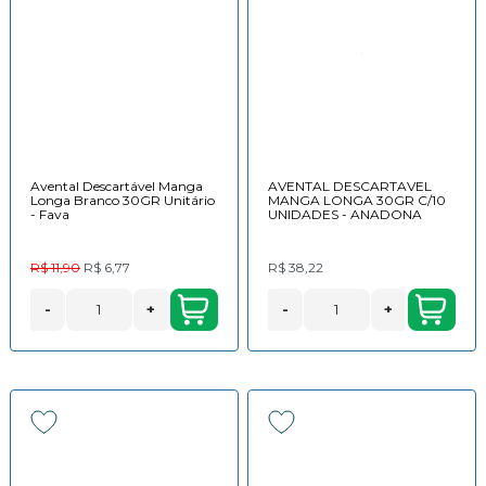
Avental Descartável Manga
AVENTAL DESCARTAVEL
Longa Branco 30GR Unitário
MANGA LONGA 30GR C/10
- Fava
UNIDADES - ANADONA
R$ 11,90
R$ 6,77
R$ 38,22
-
+
-
+