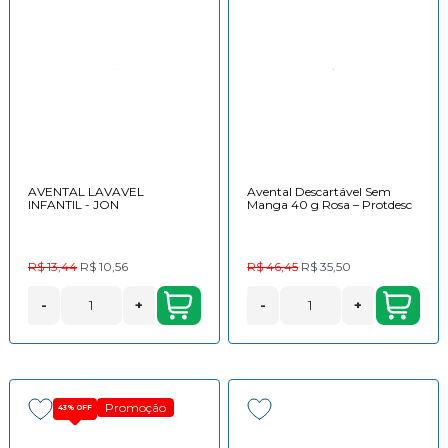
AVENTAL LAVAVEL
Avental Descartável Sem
INFANTIL - JON
Manga 40 g Rosa – Protdesc
R$ 13,44
R$ 10,56
R$ 46,45
R$ 35,50
-
+
-
+
Promoção
43%
OFF