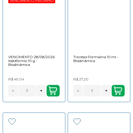
VENCIMENTO PRÓXIMO
VENCIMENTO 28/08/2026
Tricresol Formalina 10 ml -
Iodofórmio 10 g -
Biodinâmica
Biodinâmica
R$ 49,04
R$ 27,20
-
+
-
+