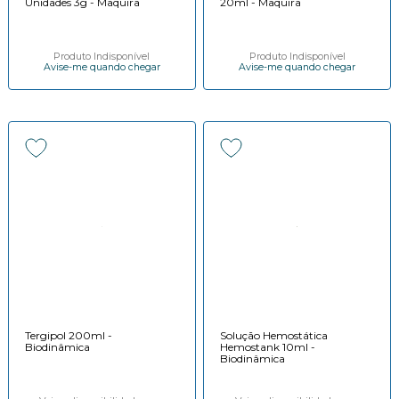
Unidades 3g - Maquira
20ml - Maquira
Produto Indisponível
Produto Indisponível
Avise-me quando chegar
Avise-me quando chegar
Tergipol 200ml -
Solução Hemostática
Biodinâmica
Hemostank 10ml -
Biodinâmica