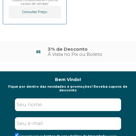
nossos consultores em outros
canais de vendas!
Consultar Preço
3% de Desconto
À Vista no Pix ou Boleto
Bem Vindo!
Fique por dentro das novidades e promoções! Receba cupons de
desconto
Concordo com os
Termos de uso
e
Politica de Privacidade
e aceito