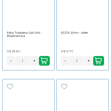
Edta Trissódico Gel 24% -
EDTA 20ml - Asfer
Biodinâmica
R$ 38,80
R$ 13,70
-
+
-
+