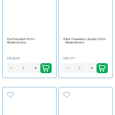
Formocresol 10ml -
Edta Trissódico Líquido 20ml
Biodinâmica
- Biodinâmica
R$ 26,95
R$ 9,37
-
+
-
+