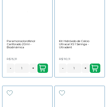
Paramonoclorofenol
Kit Hidróxido de Cálcio
Canforado 20ml -
Ultracal XS 1 Seringa -
Biodinâmica
Ultradent
R$ 15,31
R$ 110,11
-
+
-
+