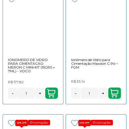
IONOMERO DE VIDRO
Ionômero de Vidro para
PARA CIMENTACAO
Cimentação Maxxion C Pó –
MERON C MINI KIT (15GRS +
FGM
7ML) - VOCO
R$ 33,14
R$ 177,82
-
+
-
+
Promoção
Promoção
23%
OFF
14%
OFF