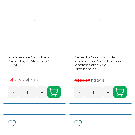
Ionômero de Vidro Para
Cimento Compósito de
Cimentação Maxxion C -
Ionômero de Vidro Forrador
FGM
Ionofast Verde 2,5g -
Biodinâmica
R$ 92,96
R$ 71,53
R$ 99,07
R$ 84,91
-
+
-
+