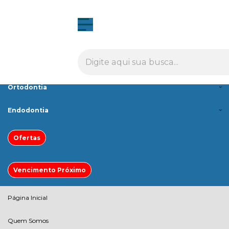
Olá Visitante!
Acesse sua conta e pedidos
Menu
Cirurgia e Implantodontia
Estética
Ortodontia
Endodontia
Ofertas
Vencimento Próximo
Página Inicial
Quem Somos