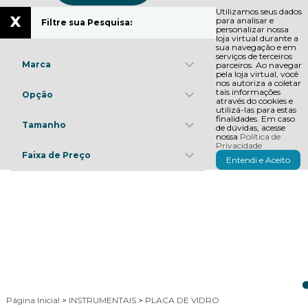
Utilizamos seus dados
x
para analisar e
Filtre sua Pesquisa:
personalizar nossa
loja virtual durante a
sua navegação e em
serviços de terceiros
Marca
parceiros. Ao navegar
pela loja virtual, você
nos autoriza a coletar
tais informações
Opção
através do cookies e
utilizá-las para estas
finalidades. Em caso
Tamanho
de dúvidas, acesse
nossa
Política de
Privacidade
Faixa de Preço
Entendi e Aceito
Página Inicial
>
INSTRUMENTAIS
>
PLACA DE VIDRO