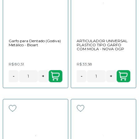
Garfo para Dentado (Godiva)
ARTICULADOR UNIVERSAL
Metálico - Bioart
PLASTICO TIPO GARFO
COM MOLA - NOVA OGP
R$ 80,51
R$ 33,58
-
+
-
+