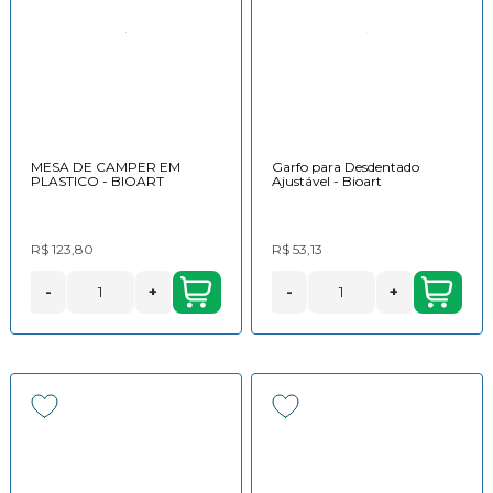
MESA DE CAMPER EM
Garfo para Desdentado
PLASTICO - BIOART
Ajustável - Bioart
R$ 123,80
R$ 53,13
-
+
-
+