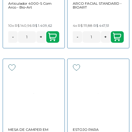
Articulador 4000-S Com
ARCO FACIAL STANDARD -
Arco - Bio-Art
BIOART
10x
R$ 140,96
R$ 1.409,62
4x
R$ 111,88
R$ 447,51
-
+
-
+
MESA DE CAMPER EM
ESTOJO PARA