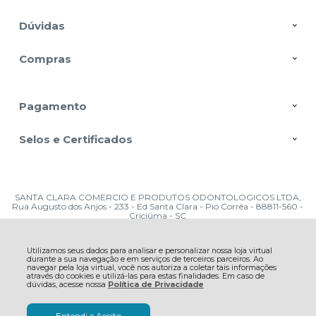
Dúvidas
Compras
Pagamento
Selos e Certificados
SANTA CLARA COMERCIO E PRODUTOS ODONTOLOGICOS LTDA,
Rua Augusto dos Anjos - 233 - Ed Santa Clara - Pio Corrêa - 88811-560 -
Criciúma - SC
CNPJ: 10.482.439/0001-51 | © Todos os direitos reservados - Dental Santa
Clara - 2026
Utilizamos seus dados para analisar e personalizar nossa loja virtual
durante a sua navegação e em serviços de terceiros parceiros. Ao
navegar pela loja virtual, você nos autoriza a coletar tais informações
através do cookies e utilizá-las para estas finalidades. Em caso de
dúvidas, acesse nossa
Política de Privacidade
Entendi e Aceito