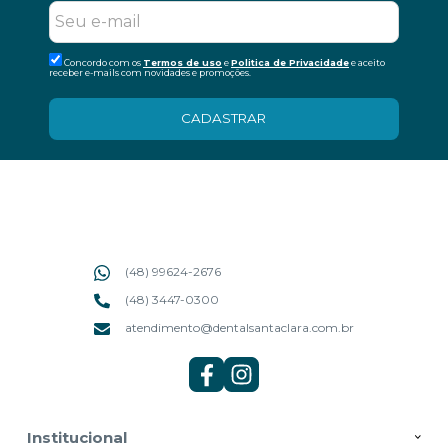
Concordo com os
Termos de uso
e
Politica de Privacidade
e aceito
receber e-mails com novidades e promoções.
CADASTRAR
(48) 99624-2676
(48) 3447-0300
atendimento@dentalsantaclara.com.br
Institucional