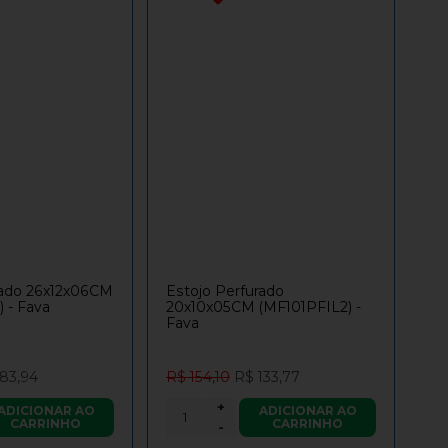
rado 26x12x06CM
Estojo Perfurado
 - Fava
20x10x05CM (MF101PFIL2) -
Fava
183,94
R$ 154,10
R$ 133,77
+
ADICIONAR AO
ADICIONAR AO
CARRINHO
CARRINHO
-