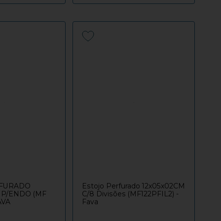
RFURADO
Estojo Perfurado 12x05x02CM
 P/ENDO (MF
C/8 Divisões (MF122PFIL2) -
AVA
Fava