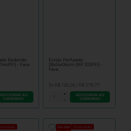
rado Redondo
Estojo Perfurado
44PFI) - Fava
28x14x06cm (MF 103PFI) -
Fava
3x
R$ 126,26
/
R$ 378,77
+
ADICIONAR AO
ADICIONAR AO
CARRINHO
CARRINHO
-
romoção
Promoção
13%
OFF