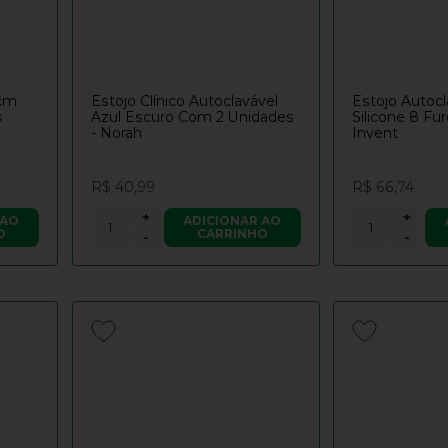
4cm
Estojo Clínico Autoclavável
Estojo Autoc
s
Azul Escuro Com 2 Unidades
Silicone 8 Fu
- Norah
Invent
4
R$ 40,99
R$ 66,74
+
+
 AO
ADICIONAR AO
O
CARRINHO
-
-