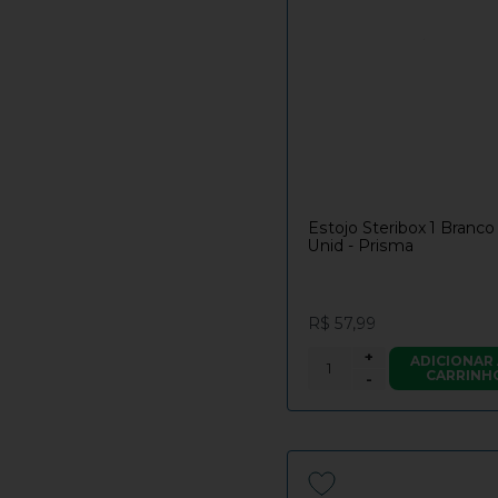
Estojo Steribox 1 Branco
Unid - Prisma
R$ 57,99
+
ADICIONAR
CARRINH
-