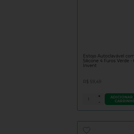
Estojo Autoclavável co
Silicone 4 Furos Verde -
Invent
R$ 59,49
+
ADICIONAR
CARRINH
-