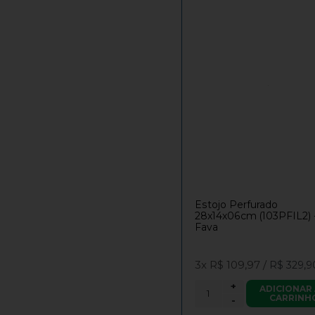
Estojo Perfurado
28x14x06cm (103PFIL2) 
Fava
3x
R$ 109,97
/
R$ 329,9
+
ADICIONAR
CARRINH
-