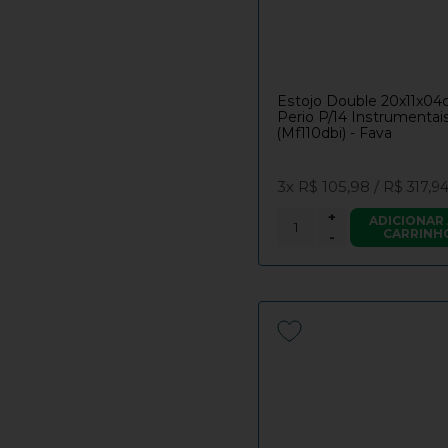
Estojo Double 20x11x0
Perio P/14 Instrumentai
(Mf110dbi) - Fava
3x
R$ 105,98
/
R$ 317,9
+
ADICIONAR
CARRINH
-