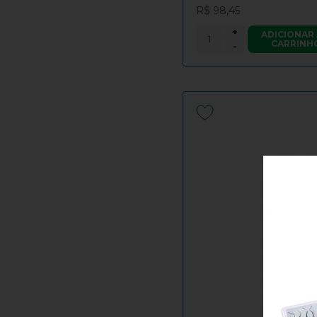
R$ 98,45
+
ADICIONAR
CARRINH
-