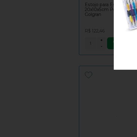
Estojo para Esterilização
20x10x5cm Perfurado G1
Golgran
R$ 122,46
+
ADICIONAR
CARRINH
-