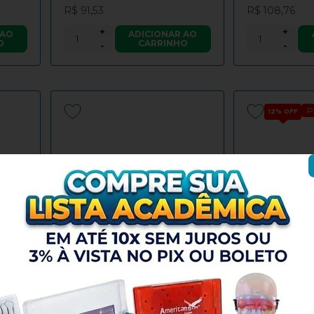
R$ 91,53
R$ 108,76
+
+
 AO
ADICIONAR AO
O
CARRINHO
-
-
P
12%
OFF