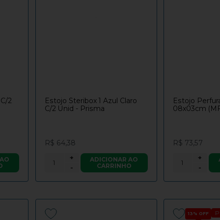
 C/2
Estojo Steribox 1 Azul Claro
Estojo Perfu
C/2 Unid - Prisma
08x03cm (MF1
R$ 64,38
R$ 73,57
+
+
 AO
ADICIONAR AO
O
CARRINHO
-
-
P
13%
OFF