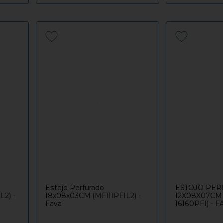
Estojo Perfurado
ESTOJO PE
2) -
18x08x03CM (MF111PFIL2) -
12X08X07CM
Fava
16160PFI) - F