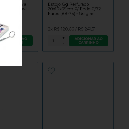
erfurado Para
Estojo Gg Perfurado
2 Furos - Fava
20x10x05cm P/ Endo C/72
Furos (88-76) - Golgran
2x
R$ 120,66
/
192,30
R$ 241,31
+
ADICIONAR AO
ADICIONAR AO
CARRINHO
CARRINHO
-