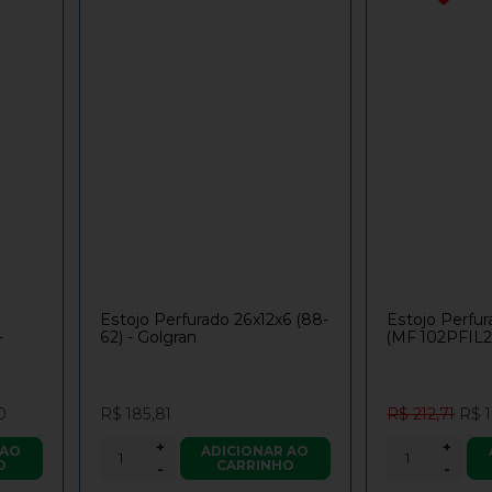
Estojo Perfurado 26x12x6 (88-
Estojo Perfu
-
62) - Golgran
(MF 102PFIL2)
0
R$ 185,81
R$ 212,71
R$ 
+
+
 AO
ADICIONAR AO
O
CARRINHO
-
-