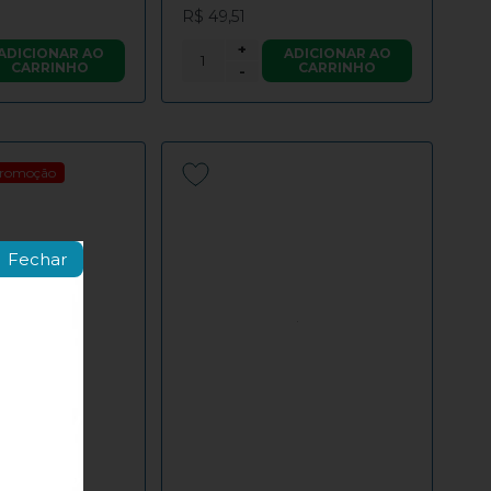
R$ 49,51
+
ADICIONAR AO
ADICIONAR AO
CARRINHO
CARRINHO
-
romoção
Fechar