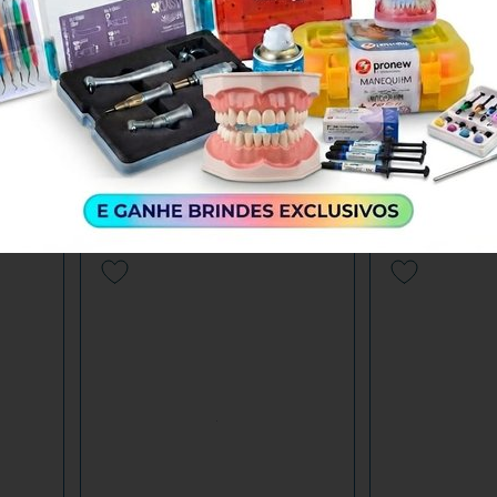
 Inox
Estojo Liso 18x08x05cm p/
Estojo Inox P
01P -
Endo 72 Furos (MF124) - Fava
Endodontia 7
R$ 118,60
R$ 218,71
R$ 
+
+
 AO
ADICIONAR AO
O
CARRINHO
-
-