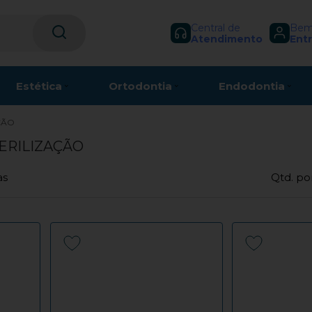
Central de
Bem-
Atendimento
Entr
Estética
Ortodontia
Endodontia
ÇÃO
ERILIZAÇÃO
as
Qtd. po