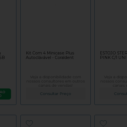
m
Kit Com 4 Minicase Plus
ESTOJO STE
 6B
Autoclávável - Coraldent
PINK C/1 UN
Veja a disponibilidade com
Veja a disp
nossos consultores em outros
nossos consu
canais de vendas!
canais 
 AO
Consultar Preço
Consul
O