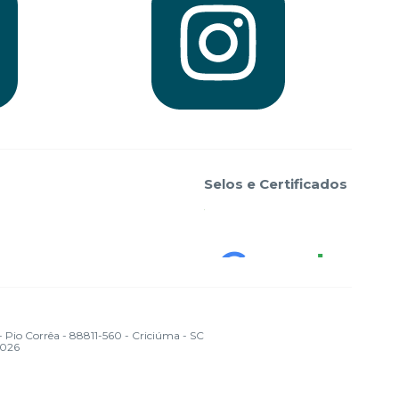
Selos e Certificados
 Corrêa - 88811-560 - Criciúma - SC
2026