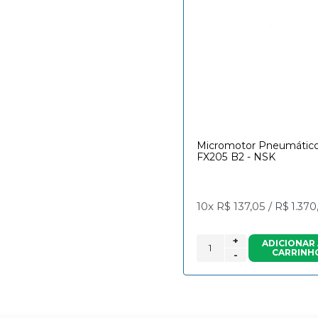
Micromotor Pneumátic
FX205 B2 - NSK
10x
R$ 137,05
/
R$ 1.370
+
ADICIONAR
CARRINH
-