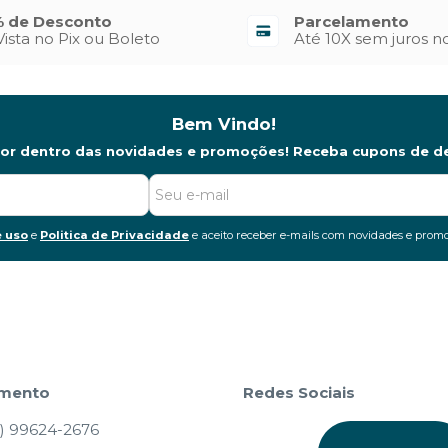
 de Desconto
Parcelamento
Vista no Pix ou Boleto
Até 10X sem juros n
Bem Vindo!
por dentro das novidades e promoções! Receba cupons de d
 uso
e
Politica de Privacidade
e aceito receber e-mails com novidades e promo
imento
Redes Sociais
) 99624-2676