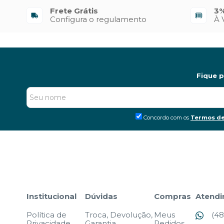
Frete Grátis
3%
Configura o regulamento
À 
Fique 
Concordo com os
Termos de
Institucional
Dúvidas
Compras
Atend
Política de
Troca, Devolução,
Meus
(48
Privacidade
Garantia
Pedidos