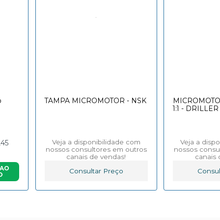
o
TAMPA MICROMOTOR - NSK
MICROMOTO
1:1 - DRILLER
Veja a disponibilidade com
Veja a disp
,45
nossos consultores em outros
nossos consu
canais de vendas!
canais 
 AO
Consultar Preço
Consul
O