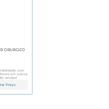
R CIRURGICO
onibilidade com
ltores em outros
de vendas!
tar Preço