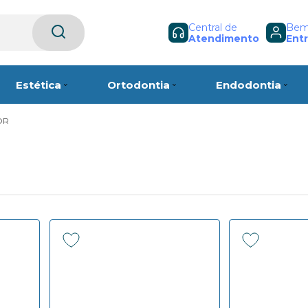
Central de
Bem-
Atendimento
Entr
Estética
Ortodontia
Endodontia
OR