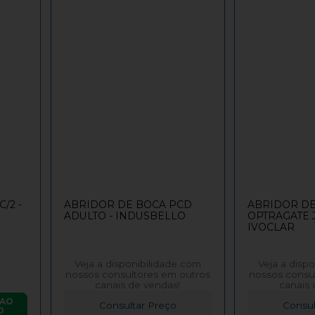
C/2 -
ABRIDOR DE BOCA PCD
ABRIDOR D
ADULTO - INDUSBELLO
OPTRAGATE 
IVOCLAR
Veja a disponibilidade com
Veja a disp
nossos consultores em outros
nossos consu
canais de vendas!
canais 
 AO
Consultar Preço
Consul
O