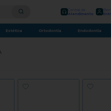
Central de
Bem-
Atendimento
Entr
Estética
Ortodontia
Endodontia
A