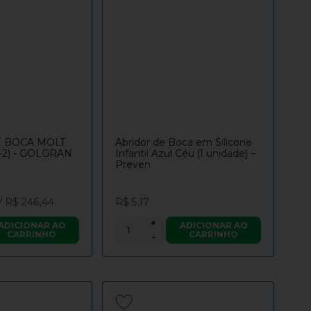
 BOCA MOLT
Abridor de Boca em Silicone
5-2) - GOLGRAN
Infantil Azul Céu (1 unidade) –
Preven
/
R$ 246,44
R$ 5,17
+
ADICIONAR AO
ADICIONAR AO
CARRINHO
CARRINHO
-