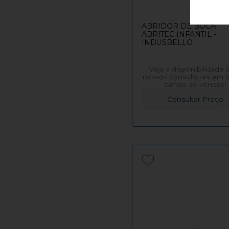
ABRIDOR DE BOCA
ABRITEC INFANTIL -
INDUSBELLO
Veja a disponibilidade
nossos consultores em 
canais de vendas!
Consultar Preço