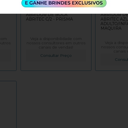
ABRIDOR DE BOCA
ABRIDOR D
ABRITEC C/2 - PRISMA
ABRITEC AZU
ADULTO/INFA
MAQUIRA
 com
Veja a disponibilidade com
Veja a disp
outros
nossos consultores em outros
nossos consu
canais de vendas!
canais 
Consultar Preço
Consul