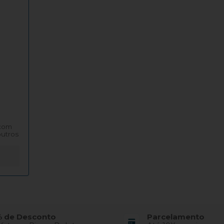
N
 com
outros
 de Desconto
Parcelamento