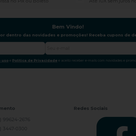
Vista no Pix ou Boleto
Até 10X sem juros n
Bem Vindo!
por dentro das novidades e promoções! Receba cupons de d
 uso
e
Politica de Privacidade
e aceito receber e-mails com novidades e promo
imento
Redes Sociais
) 99624-2676
) 3447-0300