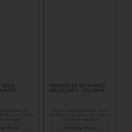
E BOCA
ABRIDOR DE BOCA MOLT
JUNIOR -
ADULTO (45-1) - GOLGRAN
onibilidade com
Veja a disponibilidade com
ltores em outros
nossos consultores em outros
de vendas!
canais de vendas!
tar Preço
Consultar Preço