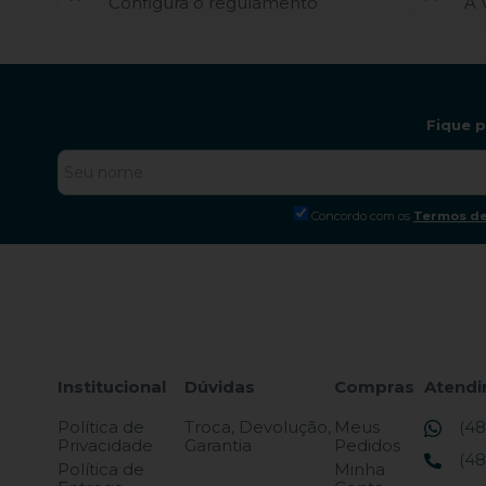
Configura o regulamento
À 
Fique 
Concordo com os
Termos de
Institucional
Dúvidas
Compras
Atend
Política de
Troca, Devolução,
Meus
(48
Privacidade
Garantia
Pedidos
(48
Política de
Minha