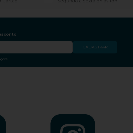
o Cartão
Segunda à Sexta 8h às 18h
esconto
CADASTRAR
ções.