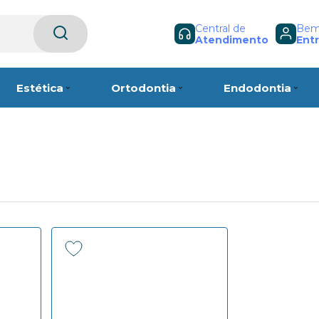
Central de
Bem-
Atendimento
Entr
Estética
Ortodontia
Endodontia