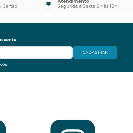
Atendimento
o Cartão
Segunda à Sexta 8h às 18h
esconto
CADASTRAR
ções.