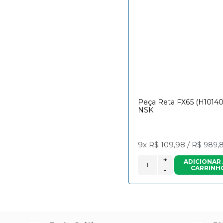
Peça Reta FX65 (H10140
NSK
9x
R$ 109,98
/
R$ 989,
+
ADICIONAR
CARRINH
-