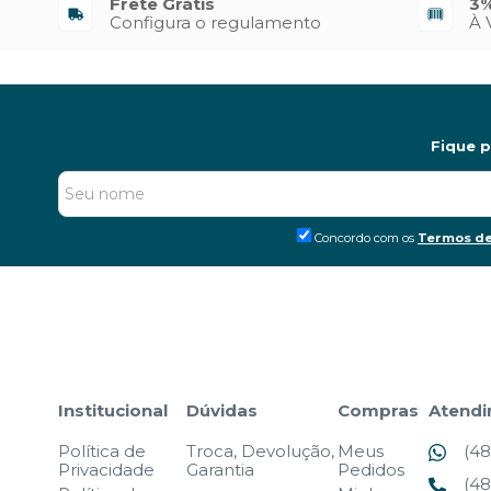
Frete Grátis
3%
Configura o regulamento
À 
Fique 
Concordo com os
Termos de
Institucional
Dúvidas
Compras
Atend
Política de
Troca, Devolução,
Meus
(48
Privacidade
Garantia
Pedidos
(48