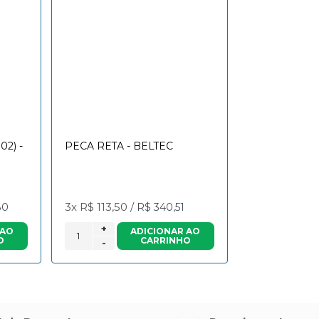
02) -
PECA RETA - BELTEC
3x
R$ 113,50
/
80
R$ 340,51
+
 AO
ADICIONAR AO
O
CARRINHO
-