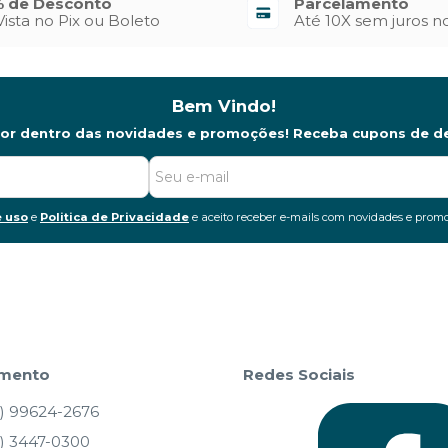
 de Desconto
Parcelamento
Vista no Pix ou Boleto
Até 10X sem juros n
Bem Vindo!
por dentro das novidades e promoções! Receba cupons de d
 uso
e
Politica de Privacidade
e aceito receber e-mails com novidades e promo
imento
Redes Sociais
) 99624-2676
) 3447-0300